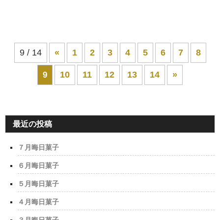
9 / 14
«
1
2
3
4
5
6
7
8
10
11
12
13
14
»
9
最近の投稿
７月晦日菓子
６月晦日菓子
５月晦日菓子
４月晦日菓子