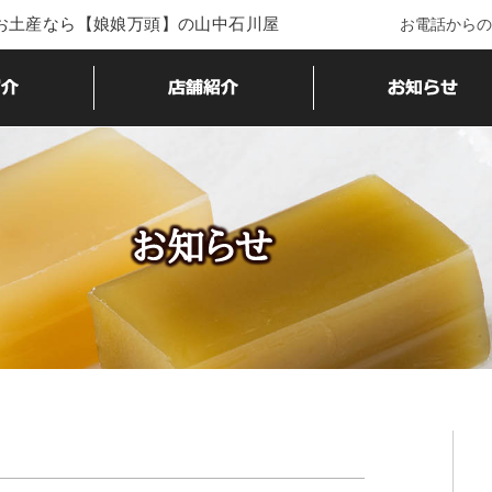
・お土産なら【娘娘万頭】の山中石川屋
お電話からの