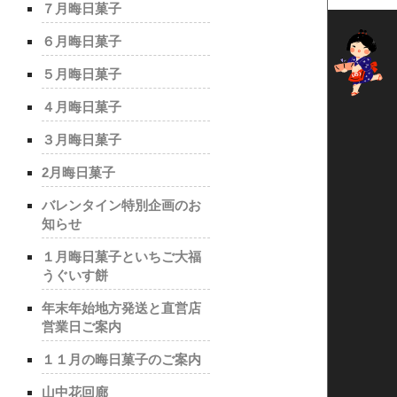
７月晦日菓子
６月晦日菓子
５月晦日菓子
４月晦日菓子
３月晦日菓子
2月晦日菓子
バレンタイン特別企画のお
知らせ
１月晦日菓子といちご大福
うぐいす餅
年末年始地方発送と直営店
営業日ご案内
１１月の晦日菓子のご案内
山中花回廊