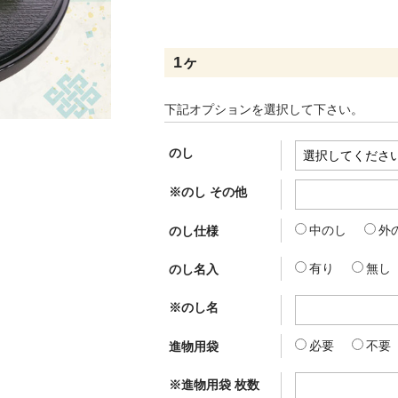
1ヶ
下記オプションを選択して下さい。
のし
※のし その他
中のし
外
のし仕様
有り
無し
のし名入
※のし名
必要
不要
進物用袋
※進物用袋 枚数