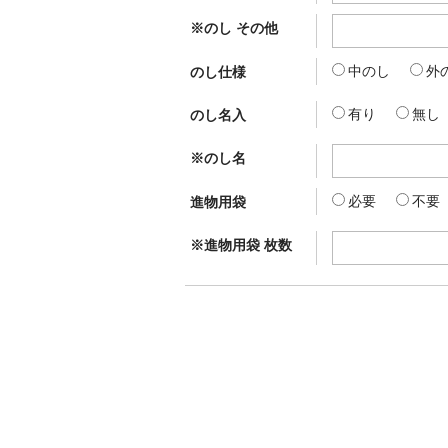
※のし その他
中のし
外
のし仕様
有り
無し
のし名入
※のし名
必要
不要
進物用袋
※進物用袋 枚数